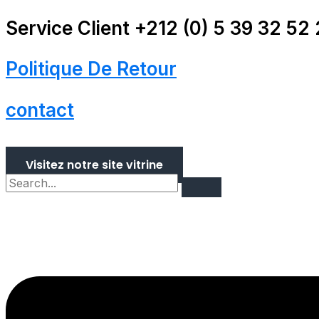
Aller
Main
quantité
Service Client +212 (0) 5 39 32 52
au
Menu
de
contenu
PLAQUE+SUPPORT
1MOD
Politique De Retour
45
UNIVERSEL
contact
PN100S
INGELEC
Visitez notre site vitrine