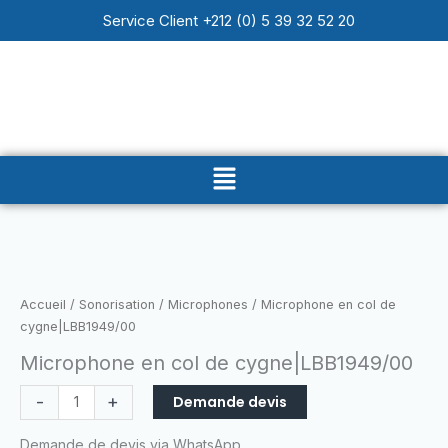
Aller
Service Client +212 (0) 5 39 32 52 20
au
contenu
Main
Menu
quantité
de
Microphone
Accueil
/
Sonorisation
/
Microphones
/ Microphone en col de
en
cygne|LBB1949/00
col
Microphone en col de cygne|LBB1949/00
de
cygne|LBB1949/00
-
+
Demande devis
Demande de devis via WhatsApp