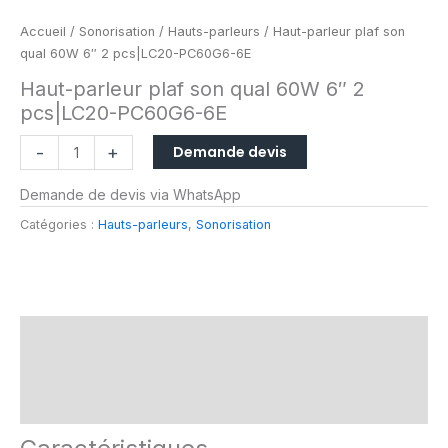
de
Haut-
Accueil
/
Sonorisation
/
Hauts-parleurs
/ Haut-parleur plaf son
parleur
qual 60W 6″ 2 pcs|LC20-PC60G6-6E
plaf
Haut-parleur plaf son qual 60W 6″ 2
son
pcs|LC20-PC60G6-6E
qual
60W
-
+
Demande devis
6″
2
Demande de devis via WhatsApp
pcs|LC20-
PC60G6-
Catégories :
Hauts-parleurs
,
Sonorisation
6E
Caractéristiques
Fiche technique
Brand