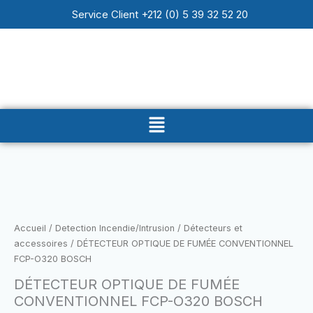
Aller
Service Client +212 (0) 5 39 32 52 20
au
contenu
Main
Menu
quantité
de
DÉTECTEUR
OPTIQUE
Accueil
/
Detection Incendie/Intrusion
/
Détecteurs et
DE
accessoires
/ DÉTECTEUR OPTIQUE DE FUMÉE CONVENTIONNEL
FUMÉE
FCP-O320 BOSCH
CONVENTIONNEL
DÉTECTEUR OPTIQUE DE FUMÉE
FCP-
CONVENTIONNEL FCP-O320 BOSCH
O320