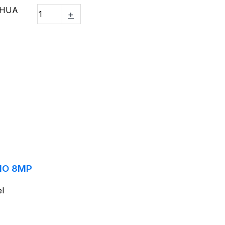
AHUA
+
IO 8MP
el