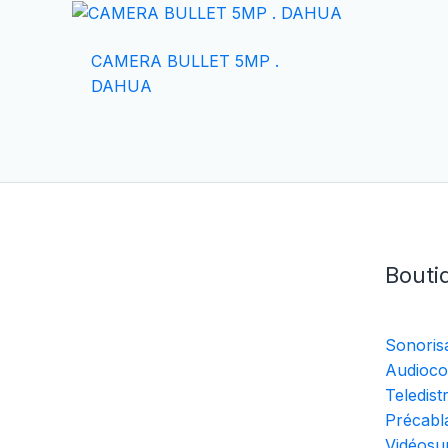
CAMERA BULLET 5MP .
DAHUA
Bouti
Sonoris
Audioco
Teledist
Précabla
Vidéosur