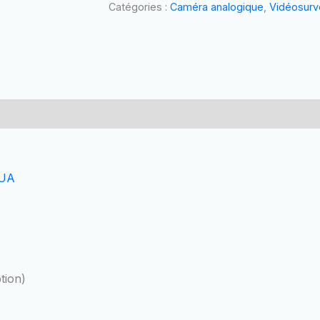
60M
Catégories :
Caméra analogique
,
Vidéosurve
MOTORISE.
DAHUA
HUA
tion)