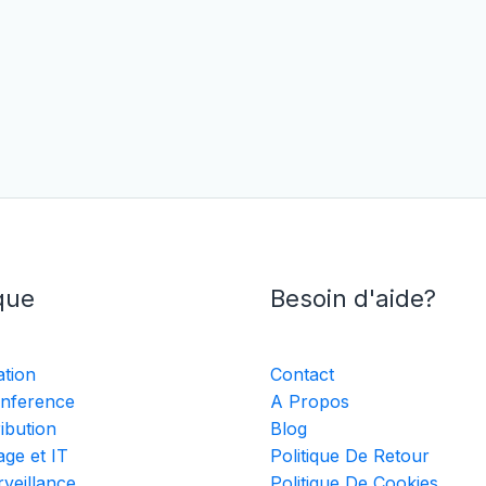
que
Besoin d'aide?
ation
Contact
nference
A Propos
ribution
Blog
ge et IT
Politique De Retour
veillance
Politique De Cookies