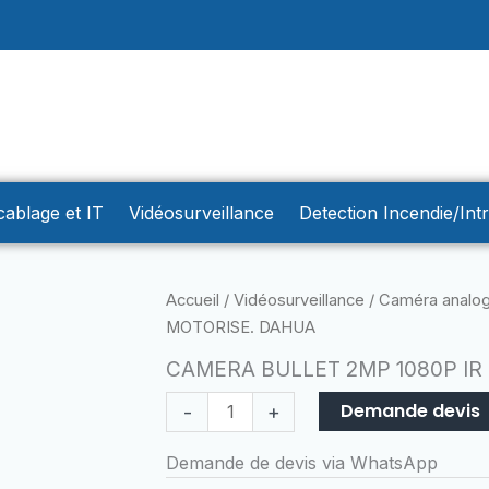
cablage et IT
Vidéosurveillance
Detection Incendie/Int
quantité
Accueil
/
Vidéosurveillance
/
Caméra analog
de
MOTORISE. DAHUA
CAMERA
CAMERA BULLET 2MP 1080P IR
BULLET
2MP
Demande devis
-
+
1080P
Demande de devis via WhatsApp
IR