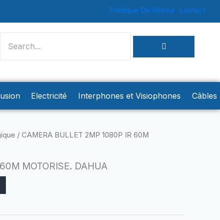
Politique De Retour
contact
rusion
Electricité
Interphones et Visiophones
Câbles
ique
/ CAMERA BULLET 2MP 1080P IR 60M
 60M MOTORISE. DAHUA