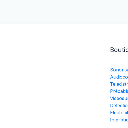
Bouti
Sonoris
Audioco
Teledist
Précabla
Vidéosur
Detectio
Electrici
Interph