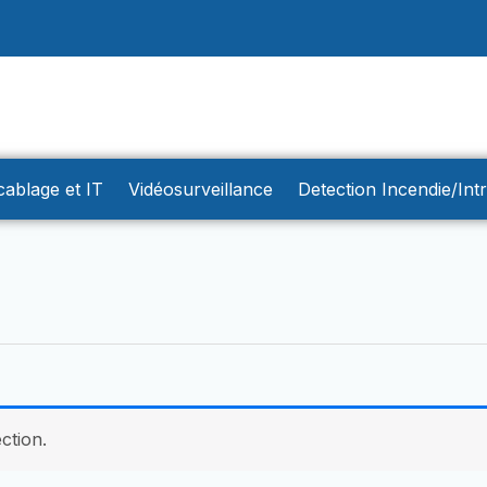
cablage et IT
Vidéosurveillance
Detection Incendie/Int
ction.