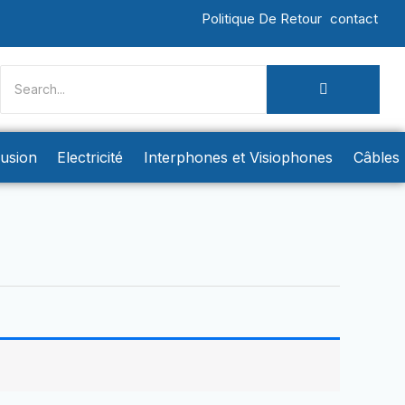
Politique De Retour
contact
rusion
Electricité
Interphones et Visiophones
Câbles