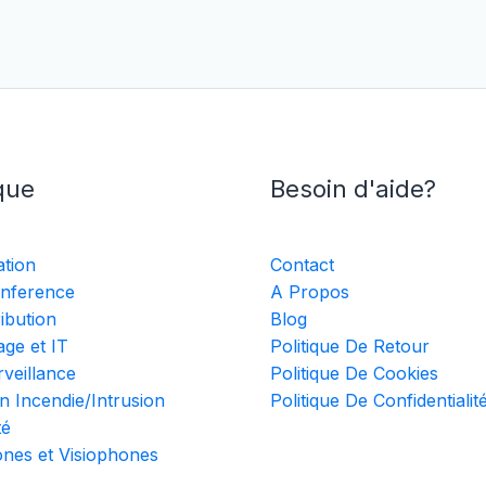
que
Besoin d'aide?
ation
Contact
nference
A Propos
ribution
Blog
ge et IT
Politique De Retour
veillance
Politique De Cookies
n Incendie/Intrusion
Politique De Confidentialit
té
ones et Visiophones