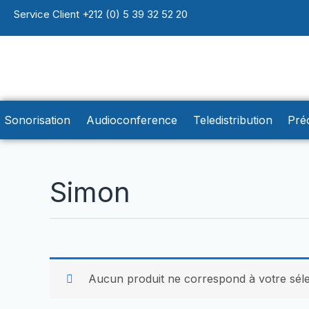
Aller
Service Client +212 (0) 5 39 32 52 20
au
contenu
Sonorisation
Audioconference
Teledistribution
Pré
Simon
Aucun produit ne correspond à votre séle